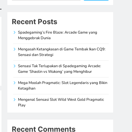
Recent Posts
Spadegaming’s Fire Blaze: Arcade Game yang
Menggebrak Dunia
Mengasah Ketangkasan di Game Tembak Ikan CQ9:
Sensasi dan Strategi
Sensasi Tak Terlupakan di Spadegaming Arcade:
Game ‘Shaolin vs Wukong’ yang Menghibur
Mega Moolah Pragmatic: Slot Legendaris yang Bikin
Ketagihan
Mengenal Sensasi Slot Wild West Gold Pragmatic
Play
Recent Comments