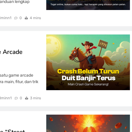
 panduan lengkap
dminn1
0
4 mins
e Arcade
 satu game arcade
 main, fitur, dan trik
dminn1
0
3 mins
e “Street