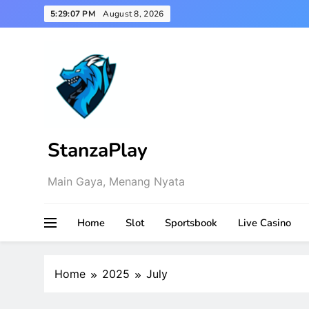
Skip
5:29:08 PM
August 8, 2026
to
content
StanzaPlay
Main Gaya, Menang Nyata
Home
Slot
Sportsbook
Live Casino
Home
2025
July