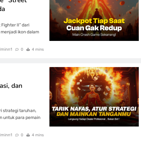
da
ighter II” dari
 menjadi ikon dalam
dminn1
0
4 mins
asi, dan
 strategi taruhan,
an untuk para pemain
dminn1
0
4 mins