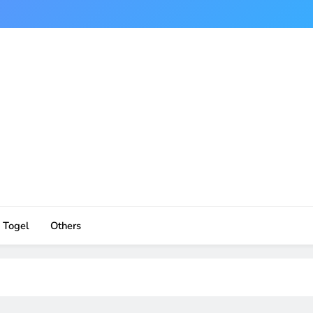
Togel
Others