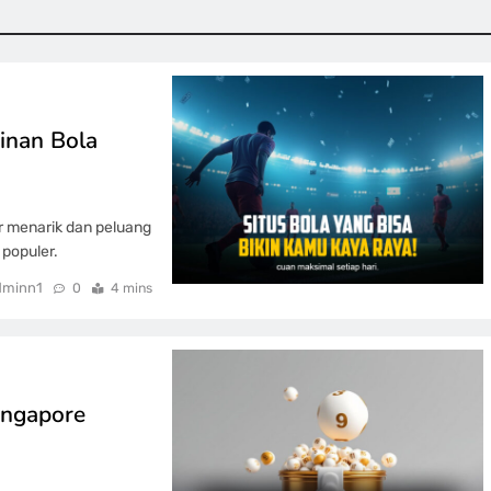
inan Bola
ur menarik dan peluang
 populer.
dminn1
0
4 mins
ingapore