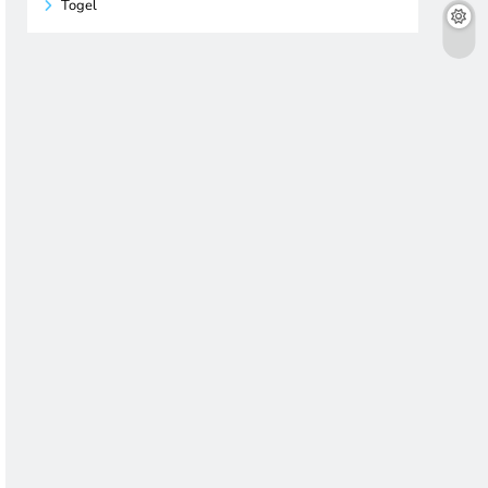
Togel