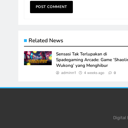
Related News
Sensasi Tak Terlupakan di
Spadegaming Arcade: Game ‘Shaoli
Wukong’ yang Menghibur
adminn1
4 weeks ago
0
Digita