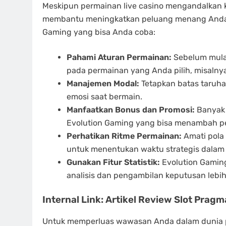
Meskipun permainan live casino mengandalkan 
membantu meningkatkan peluang menang Anda. B
Gaming yang bisa Anda coba:
Pahami Aturan Permainan:
Sebelum mulai
pada permainan yang Anda pilih, misalnya
Manajemen Modal:
Tetapkan batas taruha
emosi saat bermain.
Manfaatkan Bonus dan Promosi:
Banyak 
Evolution Gaming yang bisa menambah 
Perhatikan Ritme Permainan:
Amati pola 
untuk menentukan waktu strategis dalam 
Gunakan Fitur Statistik:
Evolution Gaming
analisis dan pengambilan keputusan lebih
Internal Link: Artikel Review Slot Pragm
Untuk memperluas wawasan Anda dalam dunia p