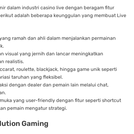
nir dalam industri casino live dengan beragam fitur
erikut adalah beberapa keunggulan yang membuat Live
yang ramah dan ahli dalam menjalankan permainan
k.
n visual yang jernih dan lancar meningkatkan
realistis.
ccarat, roulette, blackjack, hingga game unik seperti
iasi taruhan yang fleksibel.
aksi dengan dealer dan pemain lain melalui chat,
an.
uka yang user-friendly dengan fitur seperti shortcut
kan pemain mengatur strategi.
olution Gaming