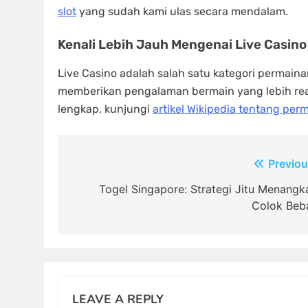
slot
yang sudah kami ulas secara mendalam.
Kenali Lebih Jauh Mengenai Live Casino
Live Casino adalah salah satu kategori permain
memberikan pengalaman bermain yang lebih real
lengkap, kunjungi
artikel Wikipedia tentang per
Post
Previou
navigation
Togel Singapore: Strategi Jitu Menangk
Colok Beb
LEAVE A REPLY