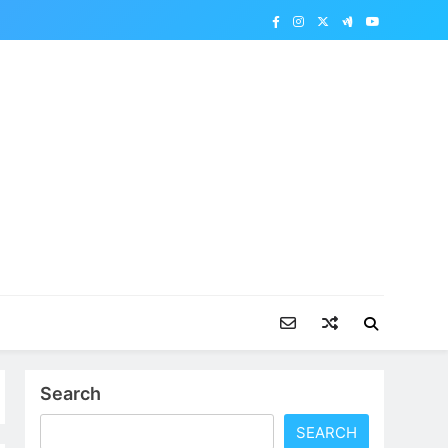
Search
SEARCH