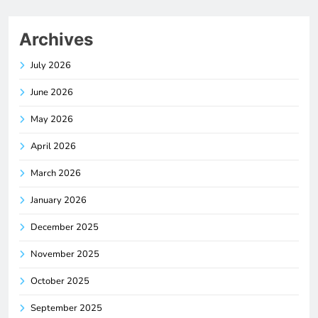
Archives
July 2026
June 2026
May 2026
April 2026
March 2026
January 2026
December 2025
November 2025
October 2025
September 2025