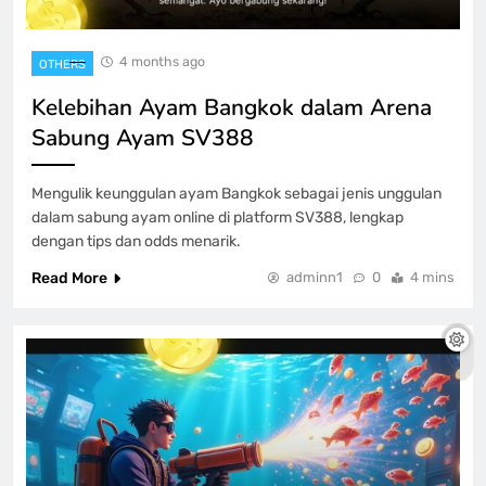
4 months ago
OTHERS
Kelebihan Ayam Bangkok dalam Arena
Sabung Ayam SV388
Mengulik keunggulan ayam Bangkok sebagai jenis unggulan
dalam sabung ayam online di platform SV388, lengkap
dengan tips dan odds menarik.
Read More
adminn1
0
4 mins