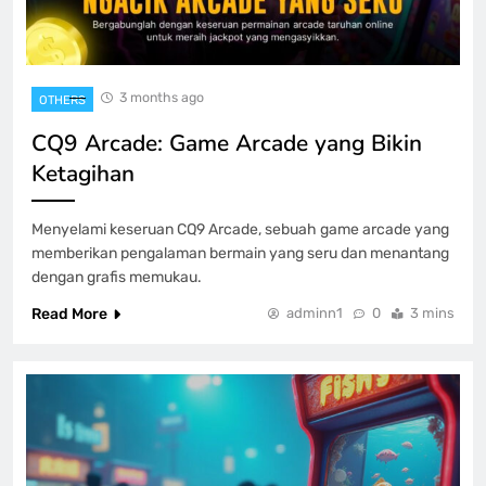
3 months ago
OTHERS
CQ9 Arcade: Game Arcade yang Bikin
Ketagihan
Menyelami keseruan CQ9 Arcade, sebuah game arcade yang
memberikan pengalaman bermain yang seru dan menantang
dengan grafis memukau.
Read More
adminn1
0
3 mins