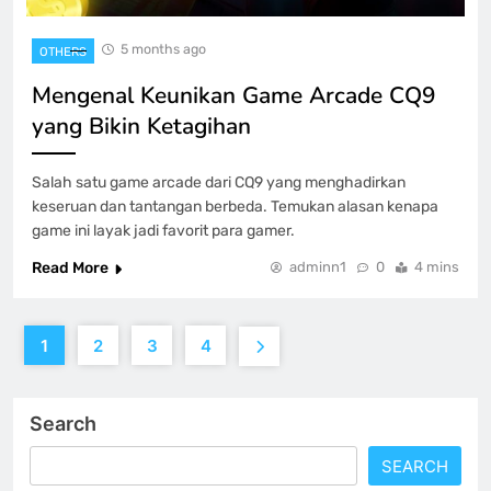
5 months ago
OTHERS
Mengenal Keunikan Game Arcade CQ9
yang Bikin Ketagihan
Salah satu game arcade dari CQ9 yang menghadirkan
keseruan dan tantangan berbeda. Temukan alasan kenapa
game ini layak jadi favorit para gamer.
Read More
adminn1
0
4 mins
1
2
3
4
Search
SEARCH