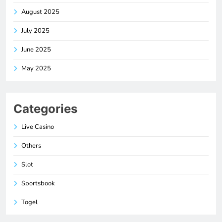
August 2025
July 2025
June 2025
May 2025
Categories
Live Casino
Others
Slot
Sportsbook
Togel