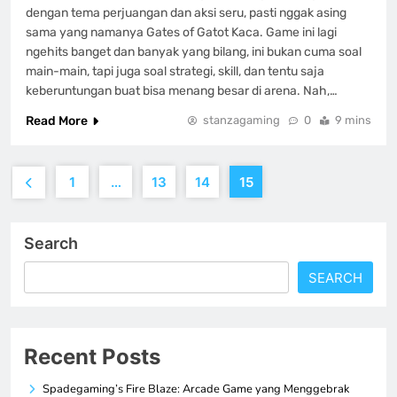
dengan tema perjuangan dan aksi seru, pasti nggak asing
sama yang namanya Gates of Gatot Kaca. Game ini lagi
ngehits banget dan banyak yang bilang, ini bukan cuma soal
main-main, tapi juga soal strategi, skill, dan tentu saja
keberuntungan buat bisa menang besar di arena. Nah,…
Read More
stanzagaming
0
9 mins
1
…
13
14
15
Search
SEARCH
Recent Posts
Spadegaming’s Fire Blaze: Arcade Game yang Menggebrak