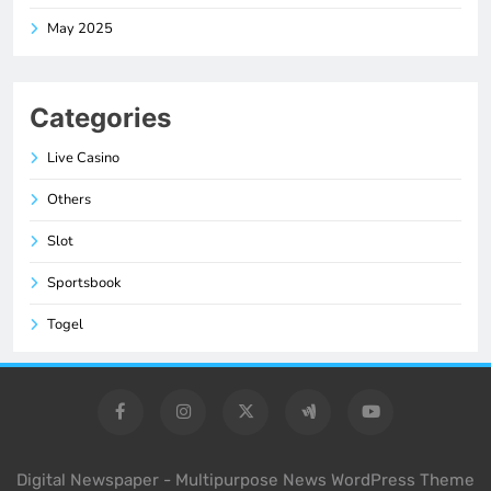
May 2025
Categories
Live Casino
Others
Slot
Sportsbook
Togel
Digital Newspaper - Multipurpose News WordPress Theme