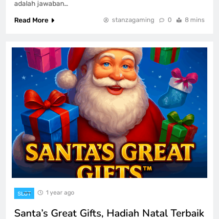
adalah jawaban…
Read More
stanzagaming
0
8 mins
1 year ago
SLOT
Santa’s Great Gifts, Hadiah Natal Terbaik