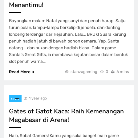
Menantimu!
Bayangkan malam Natal yang sunyi dan penuh harap. Salju
turun pelan, lampu-lampu berkelip di jendela, dan denting
lonceng terdengar dari kejauhan. Lalu… BRUK! Suara karung
penuh hadiah jatuh di bawah pohon cemara. Yap, Santa
datang – dan bukan dengan hadiah biasa. Dalam game
Santa’s Great Gifts, ia membawa kejutan besar dalam bentuk
slot penuh warna,…
Read More
stanzagaming
0
6 mins
1 year ago
SLOT
Gates of Gatot Kaca: Raih Kemenangan
Megabesar di Arena!
Halo, Sobat Gamers! Kamu yang suka banget main game