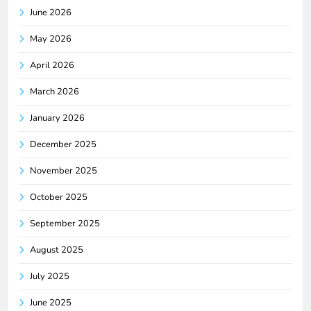
June 2026
May 2026
April 2026
March 2026
January 2026
December 2025
November 2025
October 2025
September 2025
August 2025
July 2025
June 2025