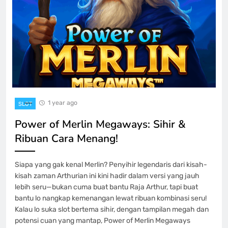
1 year ago
SLOT
Power of Merlin Megaways: Sihir &
Ribuan Cara Menang!
Siapa yang gak kenal Merlin? Penyihir legendaris dari kisah-
kisah zaman Arthurian ini kini hadir dalam versi yang jauh
lebih seru—bukan cuma buat bantu Raja Arthur, tapi buat
bantu lo nangkap kemenangan lewat ribuan kombinasi seru!
Kalau lo suka slot bertema sihir, dengan tampilan megah dan
potensi cuan yang mantap, Power of Merlin Megaways