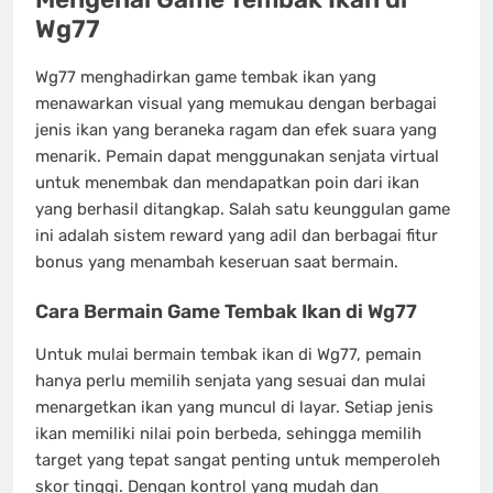
Wg77
Wg77 menghadirkan game tembak ikan yang
menawarkan visual yang memukau dengan berbagai
jenis ikan yang beraneka ragam dan efek suara yang
menarik. Pemain dapat menggunakan senjata virtual
untuk menembak dan mendapatkan poin dari ikan
yang berhasil ditangkap. Salah satu keunggulan game
ini adalah sistem reward yang adil dan berbagai fitur
bonus yang menambah keseruan saat bermain.
Cara Bermain Game Tembak Ikan di Wg77
Untuk mulai bermain tembak ikan di Wg77, pemain
hanya perlu memilih senjata yang sesuai dan mulai
menargetkan ikan yang muncul di layar. Setiap jenis
ikan memiliki nilai poin berbeda, sehingga memilih
target yang tepat sangat penting untuk memperoleh
skor tinggi. Dengan kontrol yang mudah dan