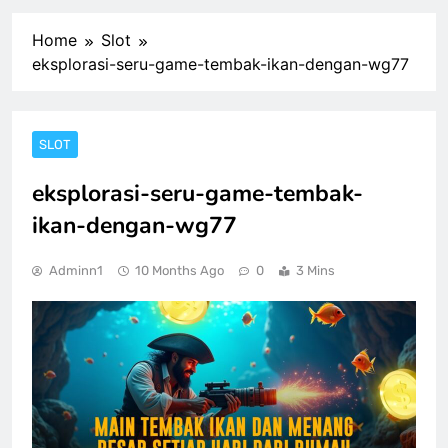
Home
Slot
eksplorasi-seru-game-tembak-ikan-dengan-wg77
SLOT
eksplorasi-seru-game-tembak-
ikan-dengan-wg77
Adminn1
10 Months Ago
0
3 Mins