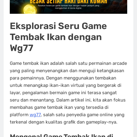
Eksplorasi Seru Game
Tembak Ikan dengan
Wg77
Game tembak ikan adalah salah satu permainan arcade
yang paling menyenangkan dan menguji ketangkasan
para pemainnya. Dengan menggunakan tembakan
untuk menangkap ikan-ikan virtual yang bergerak di
layar, pengalaman bermain game ini terasa sangat
seru dan menantang. Dalam artikel ini, kita akan fokus
membahas game tembak ikan yang tersedia di
platform
wg77
, salah satu penyedia game online yang
terkenal dengan kualitas grafik dan gameplay-nya.
Mengenal Game Tembak Ikan di