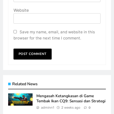
Website
Save my name, email, and website in this
browser for the next time I comment.
Related News
Mengasah Ketangkasan di Game
Tembak Ikan CQ9: Sensasi dan Strategi
adminn1
2 weeks ago
0