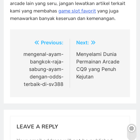
arcade lain yang seru, jangan lewatkan artikel terkait
kami yang membahas
game slot favorit
yang juga
menawarkan banyak keseruan dan kemenangan.
Post
Previous:
Next:
navigation
mengenal-ayam-
Menyelami Dunia
bangkok-raja-
Permainan Arcade
sabung-ayam-
CQ9 yang Penuh
dengan-odds-
Kejutan
terbaik-di-sv388
LEAVE A REPLY