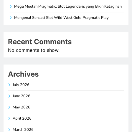
Mega Moolah Pragmatic: Slot Legendaris yang Bikin Ketagihan
Mengenal Sensasi Slot Wild West Gold Pragmatic Play
Recent Comments
No comments to show.
Archives
July 2026
June 2026
May 2026
April 2026
March 2026