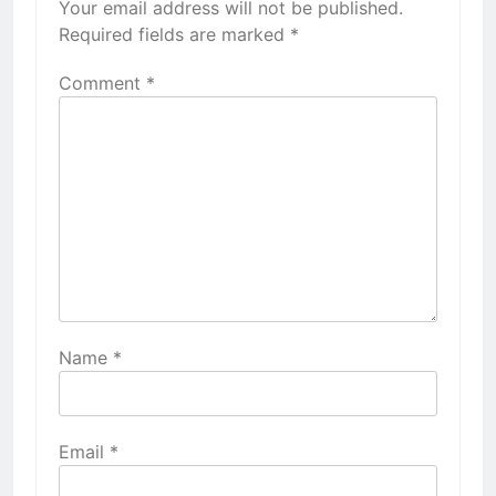
Your email address will not be published.
Required fields are marked
*
Comment
*
Name
*
Email
*