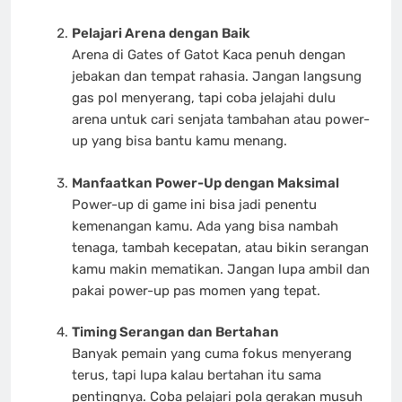
Pelajari Arena dengan Baik
Arena di Gates of Gatot Kaca penuh dengan
jebakan dan tempat rahasia. Jangan langsung
gas pol menyerang, tapi coba jelajahi dulu
arena untuk cari senjata tambahan atau power-
up yang bisa bantu kamu menang.
Manfaatkan Power-Up dengan Maksimal
Power-up di game ini bisa jadi penentu
kemenangan kamu. Ada yang bisa nambah
tenaga, tambah kecepatan, atau bikin serangan
kamu makin mematikan. Jangan lupa ambil dan
pakai power-up pas momen yang tepat.
Timing Serangan dan Bertahan
Banyak pemain yang cuma fokus menyerang
terus, tapi lupa kalau bertahan itu sama
pentingnya. Coba pelajari pola gerakan musuh