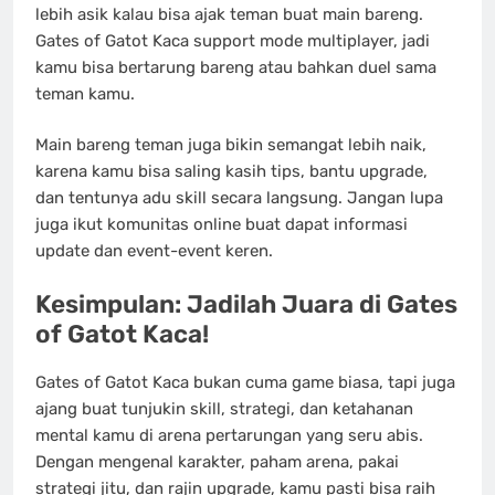
lebih asik kalau bisa ajak teman buat main bareng.
Gates of Gatot Kaca support mode multiplayer, jadi
kamu bisa bertarung bareng atau bahkan duel sama
teman kamu.
Main bareng teman juga bikin semangat lebih naik,
karena kamu bisa saling kasih tips, bantu upgrade,
dan tentunya adu skill secara langsung. Jangan lupa
juga ikut komunitas online buat dapat informasi
update dan event-event keren.
Kesimpulan: Jadilah Juara di Gates
of Gatot Kaca!
Gates of Gatot Kaca bukan cuma game biasa, tapi juga
ajang buat tunjukin skill, strategi, dan ketahanan
mental kamu di arena pertarungan yang seru abis.
Dengan mengenal karakter, paham arena, pakai
strategi jitu, dan rajin upgrade, kamu pasti bisa raih