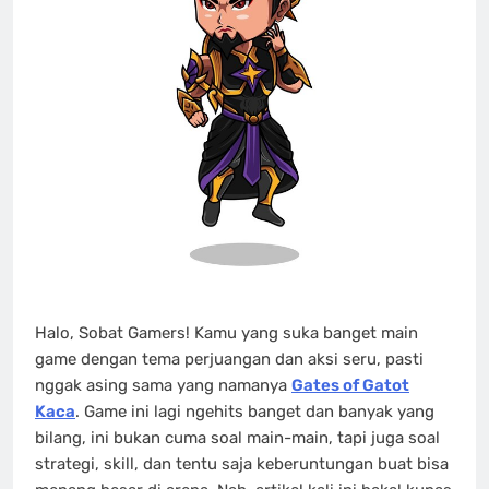
Halo, Sobat Gamers! Kamu yang suka banget main
game dengan tema perjuangan dan aksi seru, pasti
nggak asing sama yang namanya
Gates of Gatot
Kaca
. Game ini lagi ngehits banget dan banyak yang
bilang, ini bukan cuma soal main-main, tapi juga soal
strategi, skill, dan tentu saja keberuntungan buat bisa