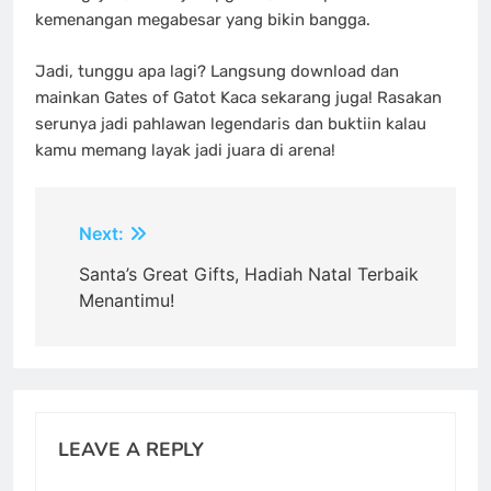
kemenangan megabesar yang bikin bangga.
Jadi, tunggu apa lagi? Langsung download dan
mainkan Gates of Gatot Kaca sekarang juga! Rasakan
serunya jadi pahlawan legendaris dan buktiin kalau
kamu memang layak jadi juara di arena!
Post
Next:
navigation
Santa’s Great Gifts, Hadiah Natal Terbaik
Menantimu!
LEAVE A REPLY