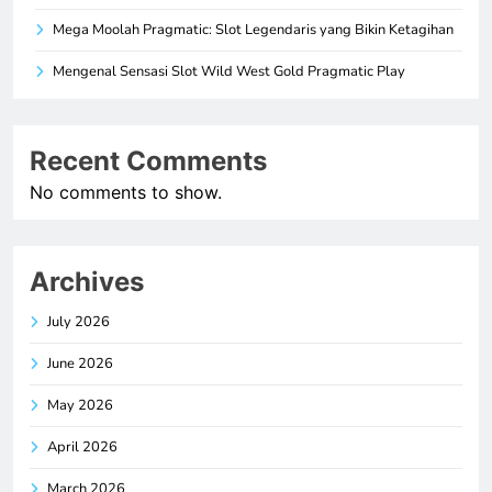
Mega Moolah Pragmatic: Slot Legendaris yang Bikin Ketagihan
Mengenal Sensasi Slot Wild West Gold Pragmatic Play
Recent Comments
No comments to show.
Archives
July 2026
June 2026
May 2026
April 2026
March 2026