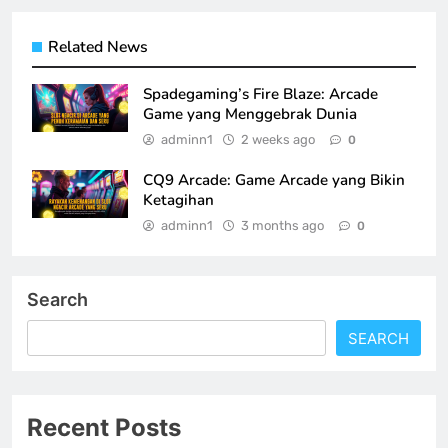
Related News
Spadegaming’s Fire Blaze: Arcade
Game yang Menggebrak Dunia
adminn1
2 weeks ago
0
CQ9 Arcade: Game Arcade yang Bikin
Ketagihan
adminn1
3 months ago
0
Search
SEARCH
Recent Posts