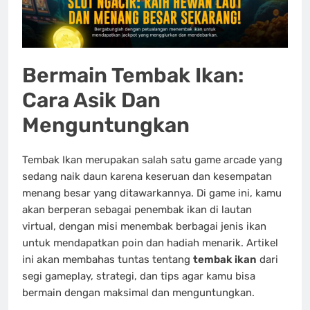
Bermain Tembak Ikan:
Cara Asik Dan
Menguntungkan
Tembak Ikan merupakan salah satu game arcade yang
sedang naik daun karena keseruan dan kesempatan
menang besar yang ditawarkannya. Di game ini, kamu
akan berperan sebagai penembak ikan di lautan
virtual, dengan misi menembak berbagai jenis ikan
untuk mendapatkan poin dan hadiah menarik. Artikel
ini akan membahas tuntas tentang
tembak ikan
dari
segi gameplay, strategi, dan tips agar kamu bisa
bermain dengan maksimal dan menguntungkan.