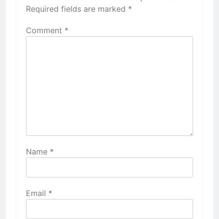
Required fields are marked
*
Comment
*
Name
*
Email
*