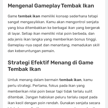
Mengenal Gameplay Tembak Ikan
Game
tembak ikan
memiliki konsep sederhana tetapi
sangat mengasyikkan. Kamu akan mengontrol senjata
yang bisa ditembakkan ke berbagai ikan yang bergerak
di layar. Setiap ikan memiliki nilai poin berbeda, dan
ada jenis ikan langka yang memberikan bonus tinggi.
Gameplay-nya cepat dan menantang, memadukan skill
dan keberuntungan pemain.
Strategi Efektif Menang di Game
Tembak Ikan
Untuk menang dalam bermain
tembak ikan
, kamu
perlu strategi. Pertama, fokus pada ikan yang
memberikan nilai poin besar tapi tidak terlalu sulit
ditembak. Jangan habiskan peluru terlalu cepat pada
ikan kecil dengan poin rendah. Gunakan senjata secara