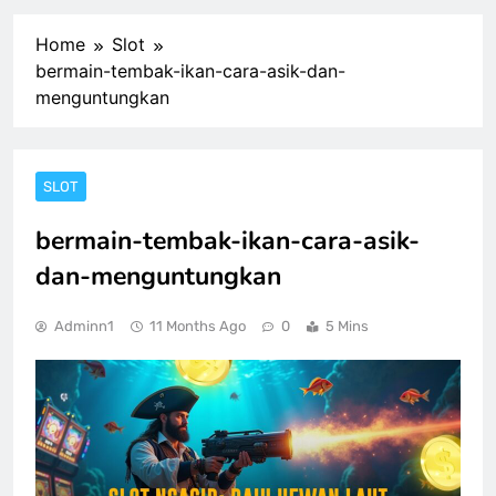
Home
Slot
bermain-tembak-ikan-cara-asik-dan-
menguntungkan
SLOT
bermain-tembak-ikan-cara-asik-
dan-menguntungkan
Adminn1
11 Months Ago
0
5 Mins