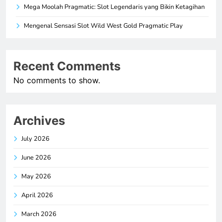
Mega Moolah Pragmatic: Slot Legendaris yang Bikin Ketagihan
Mengenal Sensasi Slot Wild West Gold Pragmatic Play
Recent Comments
No comments to show.
Archives
July 2026
June 2026
May 2026
April 2026
March 2026