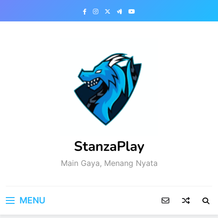
Skip
to
content
StanzaPlay
Main Gaya, Menang Nyata
MENU