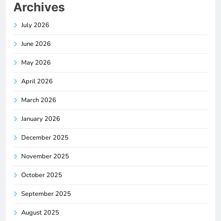
Archives
July 2026
June 2026
May 2026
April 2026
March 2026
January 2026
December 2025
November 2025
October 2025
September 2025
August 2025