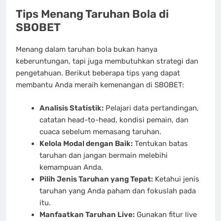
Tips Menang Taruhan Bola di
SBOBET
Menang dalam taruhan bola bukan hanya
keberuntungan, tapi juga membutuhkan strategi dan
pengetahuan. Berikut beberapa tips yang dapat
membantu Anda meraih kemenangan di SBOBET:
Analisis Statistik:
Pelajari data pertandingan,
catatan head-to-head, kondisi pemain, dan
cuaca sebelum memasang taruhan.
Kelola Modal dengan Baik:
Tentukan batas
taruhan dan jangan bermain melebihi
kemampuan Anda.
Pilih Jenis Taruhan yang Tepat:
Ketahui jenis
taruhan yang Anda paham dan fokuslah pada
itu.
Manfaatkan Taruhan Live:
Gunakan fitur live