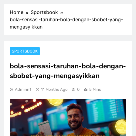
Home
Sportsbook
bola-sensasi-taruhan-bola-dengan-sbobet-yang-
mengasyikkan
SPORTSBOOK
bola-sensasi-taruhan-bola-dengan-
sbobet-yang-mengasyikkan
Adminn1
11 Months Ago
0
5 Mins