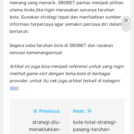
menang yang menarik, SBOBET pantas menjadi pilihan
utama Anda jika ingin merasakan serunya taruhan
bola. Gunakan strategi tepat dan manfaatkan sumber
informasi terpercaya agar semakin percaya diri dalam
bertaruh.
Segera coba taruhan bola di SBOBET dan rasakan
sensasi kemenangannya!
Artikel ini juga bisa menjadi referensi untuk yang ingin
melihat game slot dengan tema bola di berbagai
provider, untuk itu cek juga artikel terkait di kategori
Slot
.
Post
Previous:
Next:
navigation
strategi-jitu-
bola-total-strategi-
menaklukkan-
pasang-taruhan-