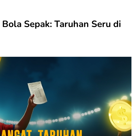
Bola Sepak: Taruhan Seru di