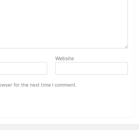
Website
owser for the next time I comment.