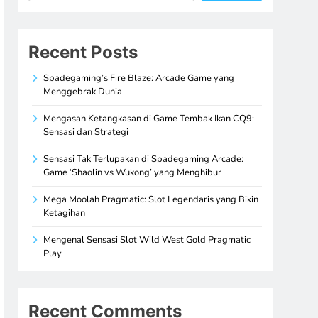
Recent Posts
Spadegaming’s Fire Blaze: Arcade Game yang
Menggebrak Dunia
Mengasah Ketangkasan di Game Tembak Ikan CQ9:
Sensasi dan Strategi
Sensasi Tak Terlupakan di Spadegaming Arcade:
Game ‘Shaolin vs Wukong’ yang Menghibur
Mega Moolah Pragmatic: Slot Legendaris yang Bikin
Ketagihan
Mengenal Sensasi Slot Wild West Gold Pragmatic
Play
Recent Comments