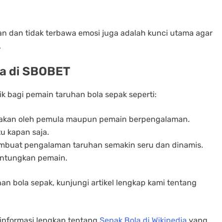
han dan tidak terbawa emosi juga adalah kunci utama agar
.
la di SBOBET
 bagi pemain taruhan bola sepak seperti:
unakan oleh pemula maupun pemain berpengalaman.
 kapan saja.
 membuat pengalaman taruhan semakin seru dan dinamis.
ntungkan pemain.
n bola sepak, kunjungi artikel lengkap kami tentang
 informasi lengkap tentang
Sepak Bola di Wikipedia
yang