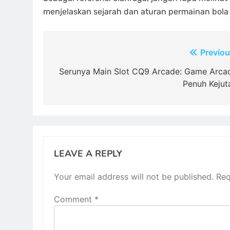
menjelaskan sejarah dan aturan permainan bola 
Post
Previou
navigation
Serunya Main Slot CQ9 Arcade: Game Arca
Penuh Kejut
LEAVE A REPLY
Your email address will not be published.
Req
Comment
*