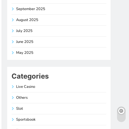
September 2025
August 2025
July 2025
June 2025
May 2025
Categories
Live Casino
Others
Slot
Sportsbook