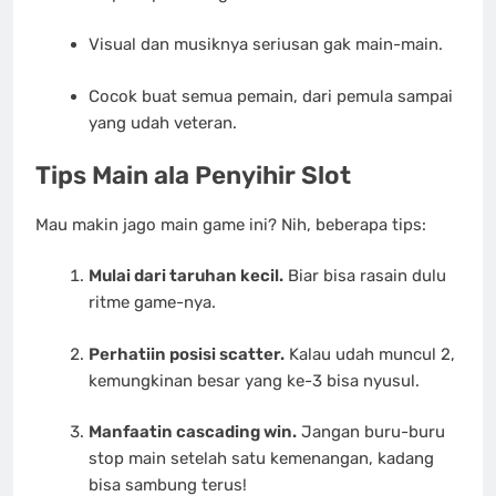
Visual dan musiknya seriusan gak main-main.
Cocok buat semua pemain, dari pemula sampai
yang udah veteran.
Tips Main ala Penyihir Slot
Mau makin jago main game ini? Nih, beberapa tips:
Mulai dari taruhan kecil.
Biar bisa rasain dulu
ritme game-nya.
Perhatiin posisi scatter.
Kalau udah muncul 2,
kemungkinan besar yang ke-3 bisa nyusul.
Manfaatin cascading win.
Jangan buru-buru
stop main setelah satu kemenangan, kadang
bisa sambung terus!