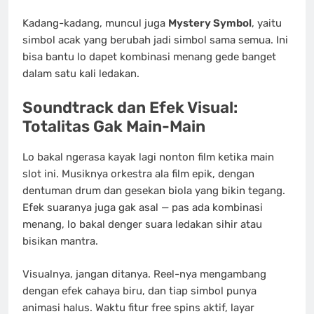
Kadang-kadang, muncul juga
Mystery Symbol
, yaitu
simbol acak yang berubah jadi simbol sama semua. Ini
bisa bantu lo dapet kombinasi menang gede banget
dalam satu kali ledakan.
Soundtrack dan Efek Visual:
Totalitas Gak Main-Main
Lo bakal ngerasa kayak lagi nonton film ketika main
slot ini. Musiknya orkestra ala film epik, dengan
dentuman drum dan gesekan biola yang bikin tegang.
Efek suaranya juga gak asal — pas ada kombinasi
menang, lo bakal denger suara ledakan sihir atau
bisikan mantra.
Visualnya, jangan ditanya. Reel-nya mengambang
dengan efek cahaya biru, dan tiap simbol punya
animasi halus. Waktu fitur free spins aktif, layar