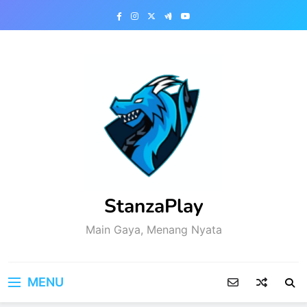
Skip
to
content
StanzaPlay
Main Gaya, Menang Nyata
MENU