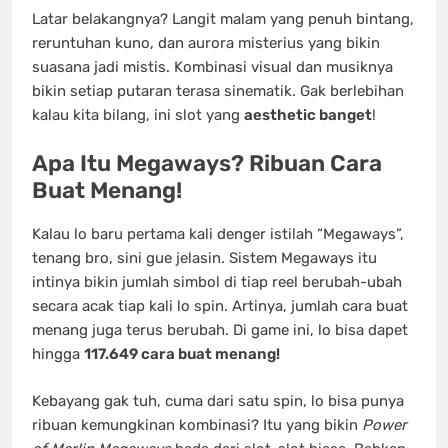
Latar belakangnya? Langit malam yang penuh bintang,
reruntuhan kuno, dan aurora misterius yang bikin
suasana jadi mistis. Kombinasi visual dan musiknya
bikin setiap putaran terasa sinematik. Gak berlebihan
kalau kita bilang, ini slot yang
aesthetic banget
!
Apa Itu Megaways? Ribuan Cara
Buat Menang!
Kalau lo baru pertama kali denger istilah “Megaways”,
tenang bro, sini gue jelasin. Sistem Megaways itu
intinya bikin jumlah simbol di tiap reel berubah-ubah
secara acak tiap kali lo spin. Artinya, jumlah cara buat
menang juga terus berubah. Di game ini, lo bisa dapet
hingga
117.649 cara buat menang!
Kebayang gak tuh, cuma dari satu spin, lo bisa punya
ribuan kemungkinan kombinasi? Itu yang bikin
Power