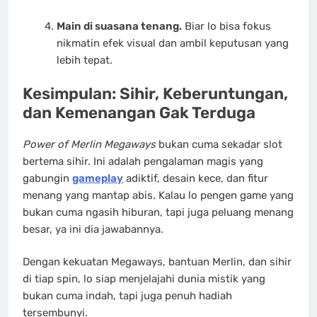
Main di suasana tenang.
Biar lo bisa fokus
nikmatin efek visual dan ambil keputusan yang
lebih tepat.
Kesimpulan: Sihir, Keberuntungan,
dan Kemenangan Gak Terduga
Power of Merlin Megaways
bukan cuma sekadar slot
bertema sihir. Ini adalah pengalaman magis yang
gabungin
gameplay
adiktif, desain kece, dan fitur
menang yang mantap abis. Kalau lo pengen game yang
bukan cuma ngasih hiburan, tapi juga peluang menang
besar, ya ini dia jawabannya.
Dengan kekuatan Megaways, bantuan Merlin, dan sihir
di tiap spin, lo siap menjelajahi dunia mistik yang
bukan cuma indah, tapi juga penuh hadiah
tersembunyi.