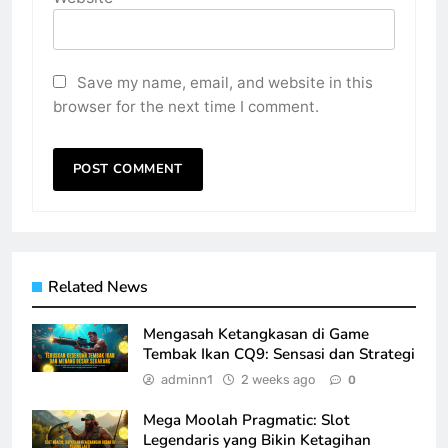
Save my name, email, and website in this
browser for the next time I comment.
Related News
Mengasah Ketangkasan di Game
Tembak Ikan CQ9: Sensasi dan Strategi
adminn1
2 weeks ago
0
Mega Moolah Pragmatic: Slot
Legendaris yang Bikin Ketagihan